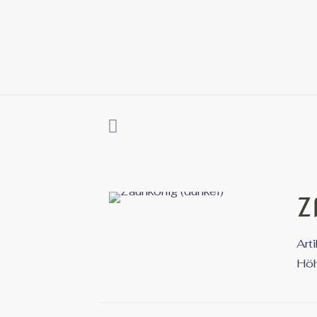
Z
Art
Höh