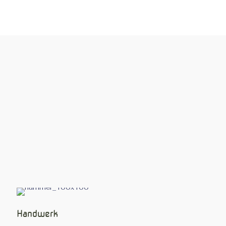
Blaumeise auf Ständer
Einbeinständer
Ständer mit Streben – dunkel
Ständer mit Streben – hell
Qualität
Alle unsere Materialien stammen aus Deutschland,
die komplette Produktion erfolgt hier
Handwerk