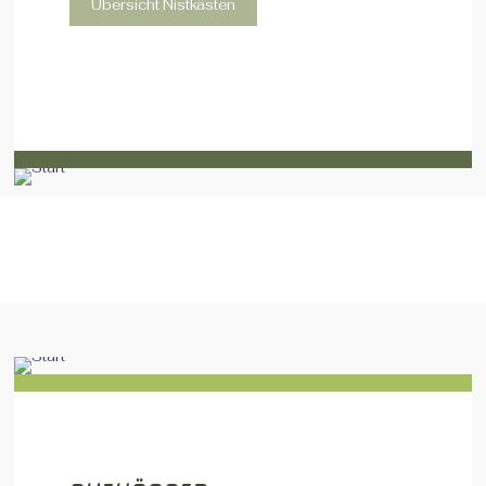
Übersicht Nistkästen
Brutkasten – groß
Nistkasten Viereckig